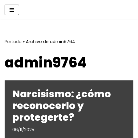
Saltar
al
contenido
Portada
»
Archivo de admin9764
admin9764
Narcisismo: ¿cómo
reconocerlo y
protegerte?
06/11/2025